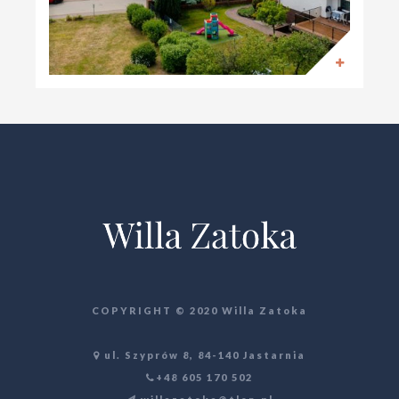
COPYRIGHT © 2020 Willa Zatoka
ul. Szyprów 8, 84-140 Jastarnia
+48 605 170 502